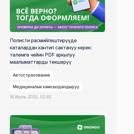
Полисти расмийлештирүүдө
каталардан кантип сактануу керек:
төлөмгө чейин PDF аркылуу
маалыматтарды текшерүү
Автострахование
Медициналык камсыздандыруу
16 Июль 2025, 02:45