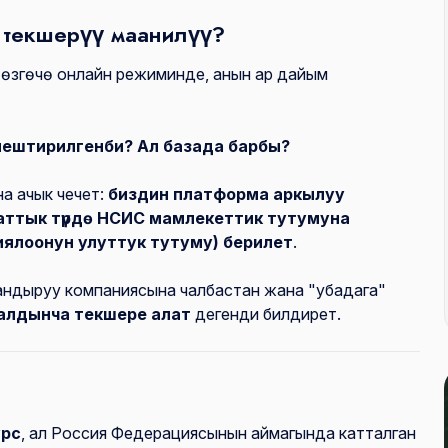
текшерүү маанилүү?
 өзгөчө онлайн режиминде, анын ар дайым
ештирилгенби? Ал базада барбы?
а ачык чечет:
биздин платформа аркылуу
аттык түрдө НСИС мамлекеттик тутумуна
ялоонун улуттук тутуму) берилет
.
дандыруу компаниясына чалбастан жана "убадага"
алдынча текшере алат
дегенди билдирет.
урс
, ал Россия Федерациясынын аймагында катталган