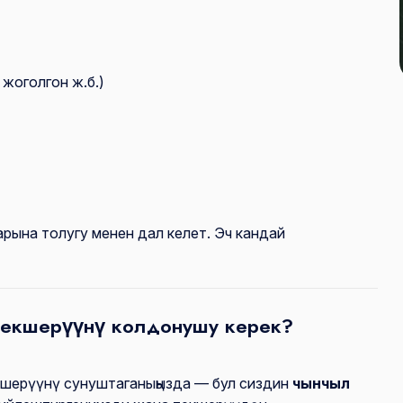
 жоголгон ж.б.)
рына толугу менен дал келет. Эч кандай
текшерүүнү колдонушу керек?
шерүүнү сунуштаганыңызда — бул сиздин
чынчыл