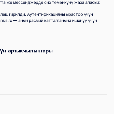
тта же мессенджерде сиз төмөнкүнү жаза аласыз:
йлештирилди. Аутентификацияны ырастоо үчүн
sis.ru — анын расмий катталганына ишенүү үчүн
үн артыкчылыктары