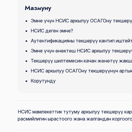
Мазмуну
Эмне үчүн НСИС аркылуу ОСАГОну текшерү
НСИС деген эмне?
Аутентификацияны текшерүү кантип иштей
Эмне үчүн өнөктөш НСИС аркылуу текшерү
Текшерүү шилтемесин качан жөнөтүү жакш
НСИС аркылуу ОСАГОну текшерүүнүн арты
Корутунду
НСИС мамлекеттик тутуму аркылуу текшерүү ка
расмийлигин ырастоого жана жалгандан коргоого