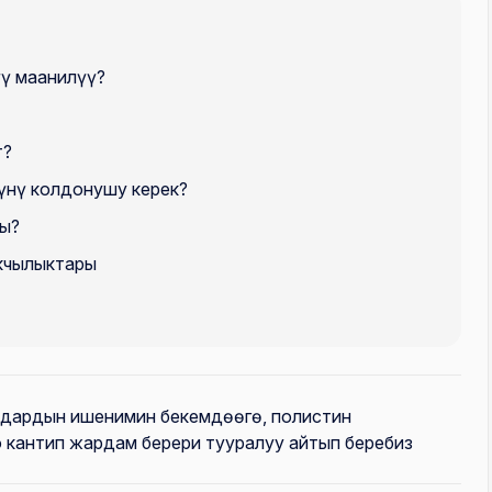
ү маанилүү?
т?
үнү колдонушу керек?
ы?
кчылыктары
рдардын ишенимин бекемдөөгө, полистин
 кантип жардам берери тууралуу айтып беребиз