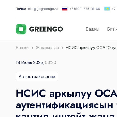
Почта:
info@gogreengo.ru
+7 (800) 775-18-66
+7 
Башкы
Биз 
Башкы
Жаңылыктар
НСИС аркылуу ОСАГОнун 
18 Июль 2025,
03:20
Автострахование
НСИС аркылуу ОС
аутентификациясын 
кантип иштейт жана