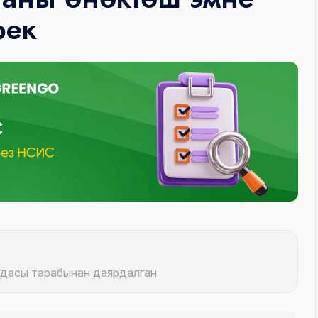
рек
ндасы тарабынан даярдалган