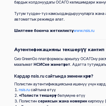
бардык колдонуудагы ОСАГО келишимдери жөнүн
Тутум түздөн-түз камсыздандыруучуларга жана
автоматтык режимде алат.
Шилтеме боюнча жеткиликтүү:
www.nsis.ru
Аутентификацияны текшерүү кантип
Сиз GreenGo платформасы аркылуу ОСАГОну рас
маалымат
НСИСке жөнөтүлөт
. Адатта тутумдаг
Кардар nsis.ru сайтында эмнени көрөт?
Полистин аутентификациясына ишенүү үчүн карда
nsis.ru
сайтына өтүү
«Полисти текшерүү»
бөлүмүнө өтүү
Полистин
сериясын жана номерин
киргизүү 