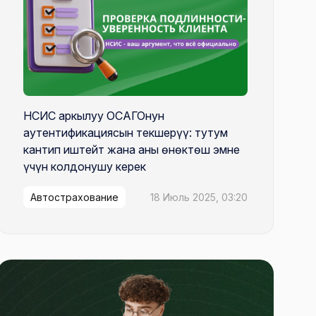
НСИС аркылуу ОСАГОнун
аутентификациясын текшерүү: тутум
кантип иштейт жана аны өнөктөш эмне
үчүн колдонушу керек
Автострахование
18 Июль 2025, 03:20