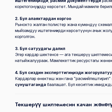
иштегениңизди
,
расмий документтерди
расм
коркпогонуңузду көрсөтөт. Мындай мамиле берил
2. Бул алаяктардан коргоо
Рынокто жалган полистер жана күмөндүү схемал
мыйзамдуу иштегениңизди көрсөтүүнүн ачык жолу
корголгон.
3. Бул сатуудагы далил
Эгер кардар шектенсе — ага текшерүү шилтемесин
натыйжалуураак. Мамлекеттик ресурстагы жөнөк
4. Бул сиздин эксперттигиңизди жогорулату
Кардарлар өнөктөш жөн гана "расмийлештирип"
сунуштаганда
баалашат. Бул кесиптик имидждu
Текшерүү шилтемесин качан жөнөт