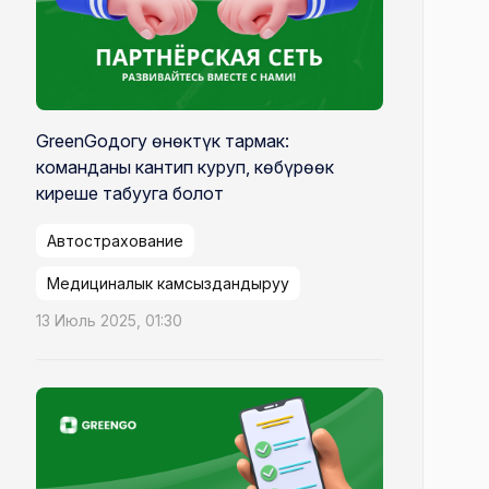
GreenGoдогу өнөктүк тармак:
команданы кантип куруп, көбүрөөк
киреше табууга болот
Автострахование
Медициналык камсыздандыруу
13 Июль 2025, 01:30