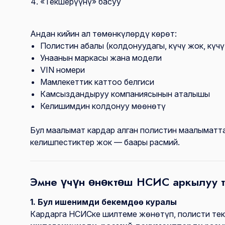
«Текшерүүнү» басуу
Андан кийин ал төмөнкүлөрдү көрөт:
Полистин абалы (колдонуудагы, күчү жок, күчү
Унаанын маркасы жана модели
VIN номери
Мамлекеттик каттоо белгиси
Камсыздандыруу компаниясынын аталышы
Келишимдин колдонуу мөөнөтү
Бул маалымат кардар алган полистин маалыматта
келишпестиктер жок — баары расмий.
Эмне үчүн өнөктөш НСИС аркылуу 
1. Бул ишенимди бекемдөө куралы
Кардарга НСИСке шилтеме жөнөтүп, полисти тек