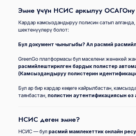
Эмне үчүн НСИС аркылуу ОСАГОну 
Кардар камсыздандыруу полисин сатып алганда,
шектенүүлөрү болот:
Бул документ чыныгыбы? Ал расмий расмийл
GreenGo платформасы бул маселени жөнөкөй жан
расмийлештирилген бардык полистер автом
(Камсыздандыруу полистерин идентификаци
Бул ар бир кардар кеңсеге кайрылбастан, камсыз
таянбастан,
полистин аутентификациясын өз 
НСИС деген эмне?
НСИС — бул
расмий мамлекеттик онлайн рес