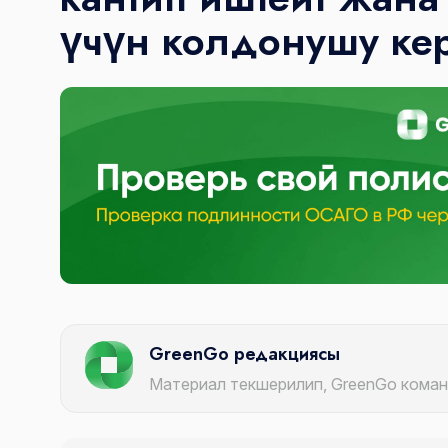
үчүн колдонушу ке
GreenGo редакциясы
Материал текшерилип, GreenGo кома