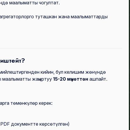
дө маалыматты чогултат.
 агрегаторлорго туташкан жана маалыматтарды
 иштейт?
мийлештиргенден кийин, бул келишим жөнүндө
ы маалыматты жаңыртуу
15-20 мүнөттөн
ашпайт.
рга төмөнкүлөр керек:
(PDF документте көрсөтүлгөн)