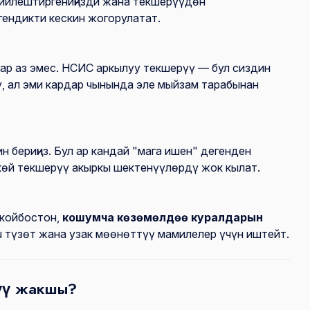
ийлештиргениңизди жана текшерүүдөн
гендикти кескин жогорулатат.
ар аз эмес. НСИС аркылуу текшерүү — бул сиздин
, ал эми кардар чынында эле мыйзам тарабынан
 бериңиз. Бул ар кандай "мага ишен" дегенден
өй текшерүү акыркы шектенүүлөрдү жок кылат.
у
 койбостон,
кошумча көзөмөлдөө куралдарын
 түзөт жана узак мөөнөттүү мамилелер үчүн иштейт.
үү жакшы?