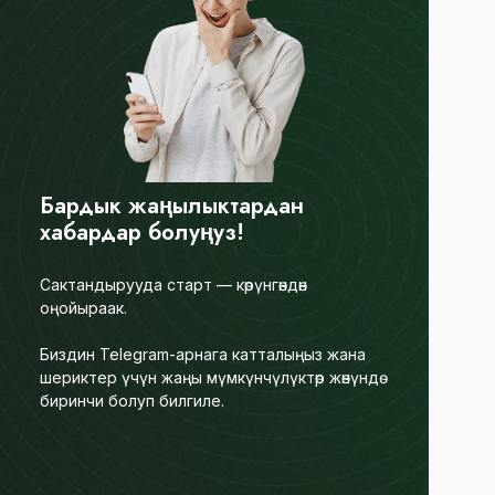
Бардык жаңылыктардан
хабардар болуңуз!
Сактандырууда старт — көрүнгөндөн
оңойыраак.
Биздин Telegram-арнага катталыңыз жана
шериктер үчүн жаңы мүмкүнчүлүктөр жөнүндө
биринчи болуп билгиле.