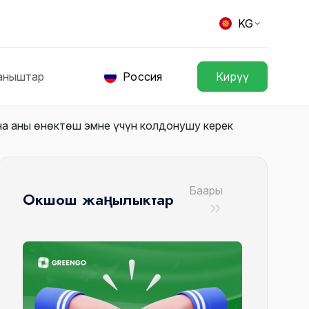
KG
аныштар
Россия
Кирүү
а аны өнөктөш эмне үчүн колдонушу керек
Баары
Окшош жаңылыктар