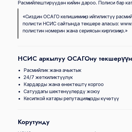
Расмийлештирүүдөн кийин дароо. Полиси бар ка
«Сиздин ОСАГО келишимиңиз ийгиликтүү расми
полисти НСИС сайтында текшере аласыз: www.n
полистин номерин жана сериясын киргизиңиз.»
НСИС аркылуу ОСАГОну текшерүүн
Расмийлик жана ачыктык
24/7 жеткиликтүүлүк
Кардарды жана өнөктөштү коргоо
Сатуудагы шектенүүлөрдү жоюу
Кесипкой катары репутацияңызды күчөтүү
Корутунду