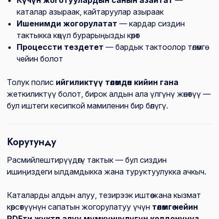
Күчүн жоготуулардын санын азайтат
—
каталар азыраак, кайтаруулар азыраак
Ишенимди жогорулатат
— кардар сиздин
тактыкка көңүл бурарыңызды көрөт
Процессти тездетет
— бардык тактоолор төлөмгө
чейин болот
Толук полис
ийгиликтүү төлөмдөн кийин гана
жеткиликтүү болот, бирок алдын ала үлгүнү жөнөтүү —
бул иштеги кесипкой мамиленин бир бөлүгү.
Корутунду
Расмийлештирүүдөгү тактык — бул сиздин
ишиңиздеги ылдамдыкка жана туруктуулукка ачкыч.
Каталарды алдын алуу, тезирээк иштөө жана кызмат
көрсөтүүнүн сапатын жогорулатуу үчүн
төлөмгө чейин
PDFти жүктөп алуу мүмкүнчүлүгүн колдонуңуз
.