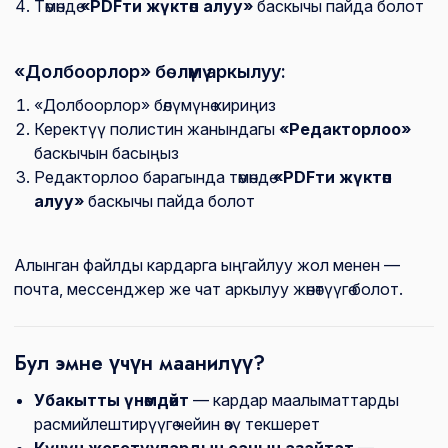
Төмөндө
«PDFти жүктөп алуу»
баскычы пайда болот
«Долбоорлор» бөлүмү аркылуу:
«Долбоорлор» бөлүмүнө кириңиз
Керектүү полистин жанындагы
«Редакторлоо»
баскычын басыңыз
Редакторлоо барагында төмөндө
«PDFти жүктөп
алуу»
баскычы пайда болот
Алынган файлды кардарга ыңгайлуу жол менен —
почта, мессенджер же чат аркылуу жөнөтүүгө болот.
Бул эмне үчүн маанилүү?
Убакытты үнөмдөйт
— кардар маалыматтарды
расмийлештирүүгө чейин өзү текшерет