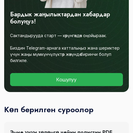
Бардык жаңылыктардан хабардар
болуңуз!
Сактандырууда старт — көрүнгөндөн оңойыраак.
Биздин Telegram-арнага катталыңыз жана шериктер
үчүн жаңы мүмкүнчүлүктөр жөнүндө биринчи болуп
билгиле.
Кошулуу
Көп берилген суроолор
Эмне үчүн төлөмгө чейин полистин PDF