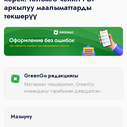
аркылуу маалыматтарды
текшерүү
GreenGo редакциясы
Материал текшерилип, GreenGo
командасы тарабынан даярдалган
Мазмуну