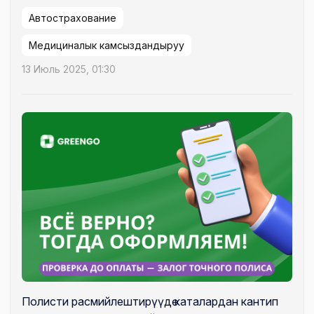
Автострахование
Медициналык камсыздандыруу
13 Июль 2025, 01:30
Полисти расмийлештирүүдө каталардан кантип