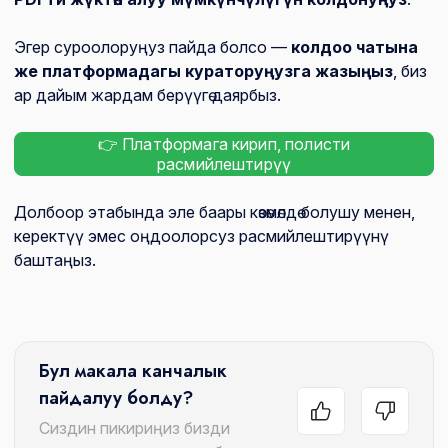
Эгер суроолоруңуз пайда болсо —
колдоо чатына
же платформадагы кураторуңузга жазыңыз
, биз
ар дайым жардам берүүгө даярбыз.
👉 Платформага кирип, полисти
расмийлештирүү
Долбоор этабында эле баары көзөмөлдө болушу менен,
керектүү эмес оңдоолорсуз расмийлештирүүнү
баштаңыз.
Бул макала канчалык
пайдалуу болду?
Сиздин пикириңиз бизди