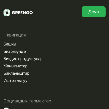
Демо
Навигация
Башкы
Биз жөнүндө
Биздин продуктулар
Жаңылыктар
Байланыштар
Иштеп чыгуу
Социалдык тармактар