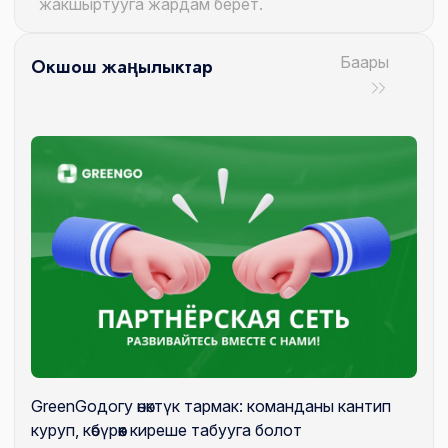
жакшыртууга жардам берет.
Баары
Окшош жаңылыктар
GreenGoдогу өнөктүк тармак: команданы кантип
куруп, көбүрөөк киреше табууга болот