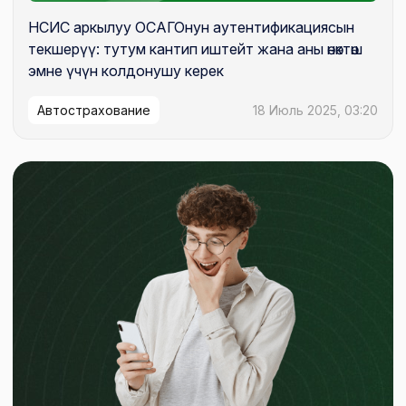
НСИС аркылуу ОСАГОнун аутентификациясын
текшерүү: тутум кантип иштейт жана аны өнөктөш
эмне үчүн колдонушу керек
Автострахование
18 Июль 2025, 03:20