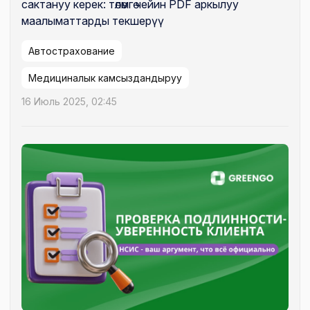
сактануу керек: төлөмгө чейин PDF аркылуу
маалыматтарды текшерүү
Автострахование
Медициналык камсыздандыруу
16 Июль 2025, 02:45