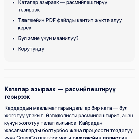
Каталар азыраак — расмийлештирүү
тезирээк
Төлөмгө чейин PDF файлды кантип жүктөп алуу
керек
Бул эмне үчүн маанилүү?
Корутунду
Каталар азыраак — расмийлештирүү
тезирээк
Кардардын маалыматтарындагы ар бир ката — бул
жоготуу убакыт. Өзгөчө полисти расмийлештирип, анан
күчүн жоготуу талап кылынса. Кайрадан
жасалмаларды болтурбоо жана процессти тездетүү
үчүн GreenGo платформасы
төлөмгө чейин полистин