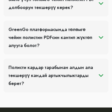
долбоорун текшерүү керек?
GreenGo платформасында төлөмгө
чейин полистин PDFсин кантип жүктөп
алууга болот?
Полисти кардар тарабынан алдын ала
текшерүү кандай артыкчылыктарды
берет?