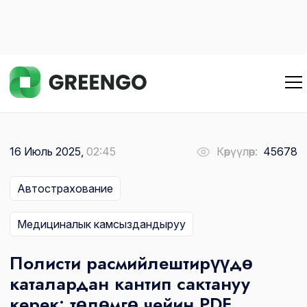
16 Июль 2025,
02:45
Көрүүлөр:
45678
Автострахование
Медициналык камсыздандыруу
Полисти расмийлештирүүдө
каталардан кантип сактануу
керек: төлөмгө чейин PDF