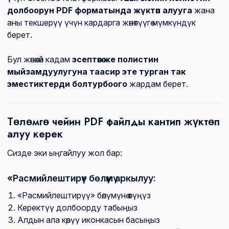
долбоорун PDF форматында жүктөп алууга
жана
аны текшерүү үчүн кардарга жөнөтүүгө мүмкүндүк
берет.
Бул жөнөкөй кадам
эсептөөгө же полистин
мыйзамдуулугуна таасир эте турган так
эместиктерди болтурбоого
жардам берет.
Төлөмгө чейин PDF файлды кантип жүктөп
алуу керек
Сизде эки ыңгайлуу жол бар:
«Расмийлештирүү» бөлүмү аркылуу:
«Расмийлештирүү» бөлүмүнө өтүңүз
Керектүү долбоорду табыңыз
Алдын ала көрүү иконкасын басыңыз